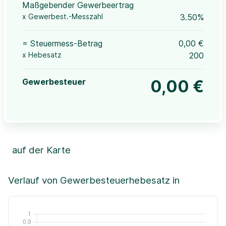
Maßgebender Gewerbeertrag
x Gewerbest.-Messzahl
3.50%
= Steuermess-Betrag
0,00 €
x Hebesatz
200
Gewerbesteuer
0,00 €
auf der Karte
Leaflet
|
©OpenStreetMap, ©CartoDB,
©GeoBasis-DE / BKG (2021)
+
Verlauf von Gewerbesteuerhebesatz in
−