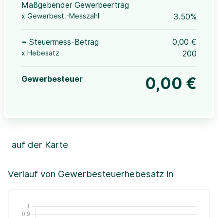
Maßgebender Gewerbeertrag
x Gewerbest.-Messzahl
3.50%
= Steuermess-Betrag
0,00 €
x Hebesatz
200
Gewerbesteuer
0,00 €
auf der Karte
Leaflet
|
©OpenStreetMap, ©CartoDB,
©GeoBasis-DE / BKG (2021)
+
Verlauf von Gewerbesteuerhebesatz in
−