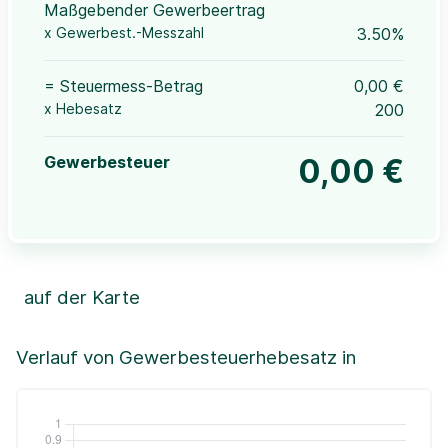
Maßgebender Gewerbeertrag
x Gewerbest.-Messzahl
3.50%
= Steuermess-Betrag
0,00 €
x Hebesatz
200
Gewerbesteuer
0,00 €
auf der Karte
Leaflet
|
©OpenStreetMap, ©CartoDB,
©GeoBasis-DE / BKG (2021)
+
Verlauf von Gewerbesteuerhebesatz in
−