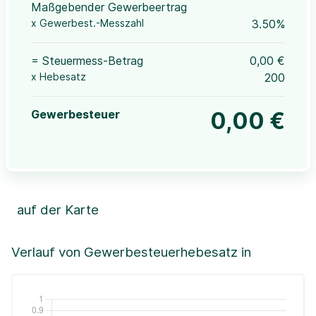
Maßgebender Gewerbeertrag
x Gewerbest.-Messzahl
3.50%
= Steuermess-Betrag
0,00 €
x Hebesatz
200
Gewerbesteuer
0,00 €
auf der Karte
Leaflet
|
©OpenStreetMap, ©CartoDB,
©GeoBasis-DE / BKG (2021)
+
Verlauf von Gewerbesteuerhebesatz in
−