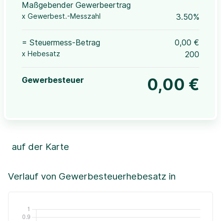
Maßgebender Gewerbeertrag
x Gewerbest.-Messzahl
3.50%
= Steuermess-Betrag
0,00 €
x Hebesatz
200
Gewerbesteuer
0,00 €
auf der Karte
Leaflet
|
©OpenStreetMap, ©CartoDB,
©GeoBasis-DE / BKG (2021)
+
Verlauf von Gewerbesteuerhebesatz in
−