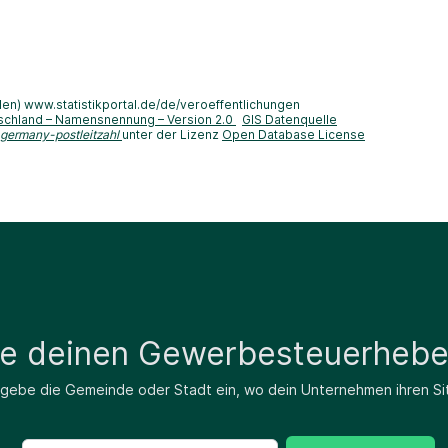
len) www.statistikportal.de/de/veroeffentlichungen
schland – Namensnennung – Version 2.0
GIS Datenquelle
-germany-postleitzahl
unter der Lizenz
Open Database License
de deinen Gewerbesteuerhebe
 gebe die Gemeinde oder Stadt ein, wo dein Unternehmen ihren Si