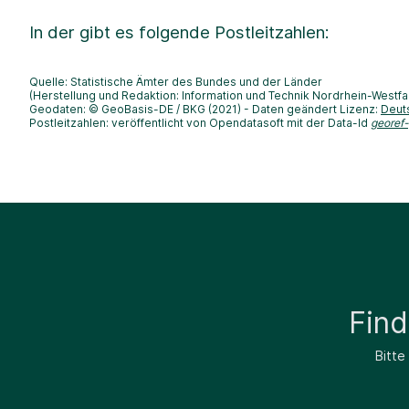
In der
gibt es folgende Postleitzahlen:
Quelle: Statistische Ämter des Bundes und der Länder
(Herstellung und Redaktion: Information und Technik Nordrhein-Westfa
Geodaten: © GeoBasis-DE / BKG (2021) - Daten geändert Lizenz:
Deut
Postleitzahlen: veröffentlicht von Opendatasoft mit der Data-Id
georef
Fin
Bitte