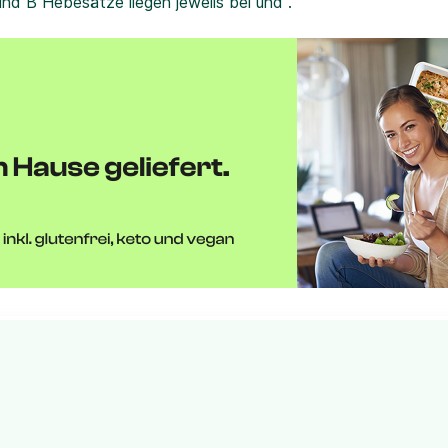
und B Hebesätze liegen jeweils bei und .