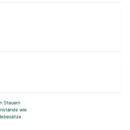
n Steuern
enstände wie
 Hebesätze