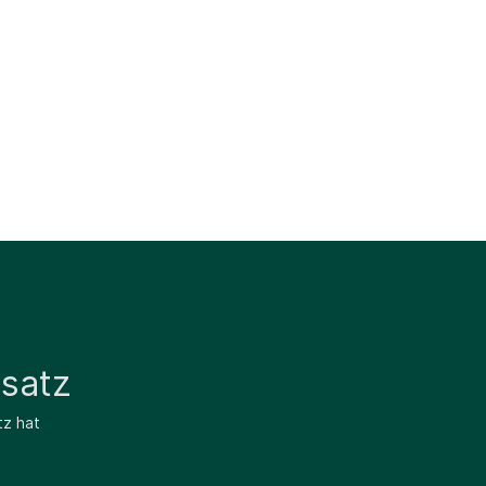
satz
tz hat