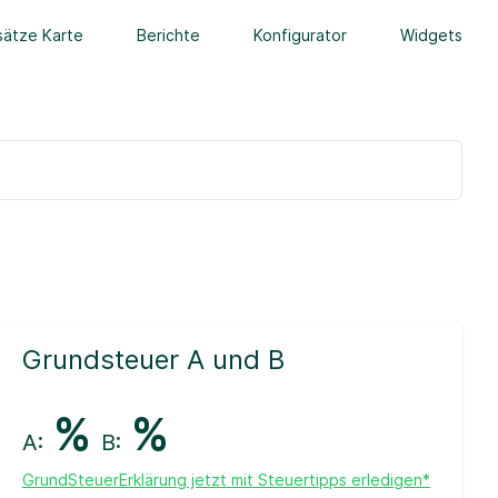
ätze Karte
Berichte
Konfigurator
Widgets
Grundsteuer A und B
%
%
A:
B:
GrundSteuerErklärung jetzt mit Steuertipps erledigen*