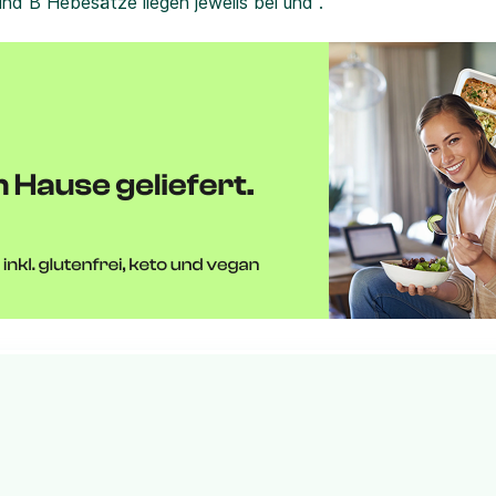
und B Hebesätze liegen jeweils bei und .