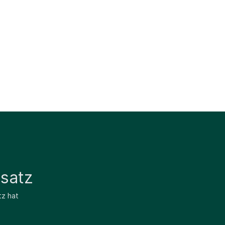
satz
tz hat