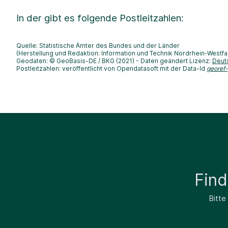
In der
gibt es folgende Postleitzahlen:
Quelle: Statistische Ämter des Bundes und der Länder
(Herstellung und Redaktion: Information und Technik Nordrhein-Westfa
Geodaten: © GeoBasis-DE / BKG (2021) - Daten geändert Lizenz:
Deut
Postleitzahlen: veröffentlicht von Opendatasoft mit der Data-Id
georef
Fin
Bitte