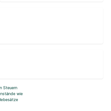
n Steuern
enstände wie
 Hebesätze