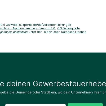
len) www.statistikportal.de/de/veroeffentlichungen
schland – Namensnennung – Version 2.0
GIS Datenquelle
-germany-postleitzahl
unter der Lizenz
Open Database License
de deinen Gewerbesteuerhebe
 gebe die Gemeinde oder Stadt ein, wo dein Unternehmen ihren Si