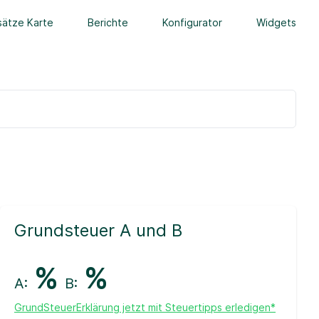
ätze Karte
Berichte
Konfigurator
Widgets
Grundsteuer A und B
%
%
A:
B:
GrundSteuerErklärung jetzt mit Steuertipps erledigen*