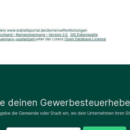
len) www.statistikportal.de/de/veroeffentlichungen
schland – Namensnennung – Version 2.0
GIS Datenquelle
-germany-postleitzahl
unter der Lizenz
Open Database License
de deinen Gewerbesteuerhebe
 gebe die Gemeinde oder Stadt ein, wo dein Unternehmen ihren Si