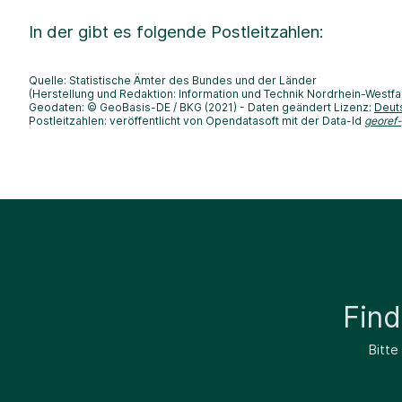
In der
gibt es folgende Postleitzahlen:
Quelle: Statistische Ämter des Bundes und der Länder
(Herstellung und Redaktion: Information und Technik Nordrhein-Westfa
Geodaten: © GeoBasis-DE / BKG (2021) - Daten geändert Lizenz:
Deut
Postleitzahlen: veröffentlicht von Opendatasoft mit der Data-Id
georef
Fin
Bitte