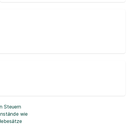
n Steuern
enstände wie
 Hebesätze