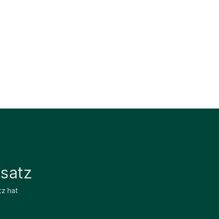
satz
tz hat