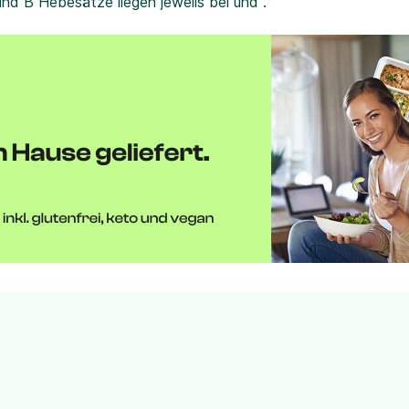
und B Hebesätze liegen jeweils bei und .