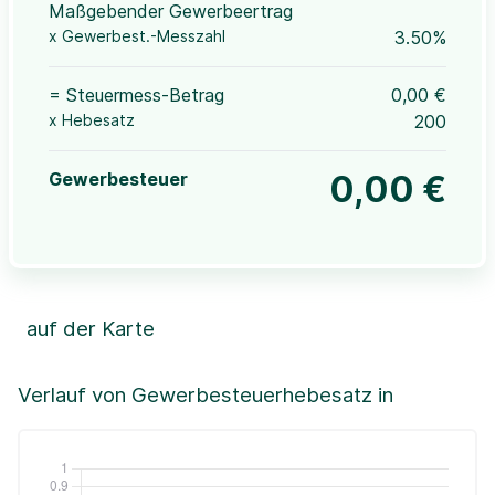
Maßgebender Gewerbeertrag
x Gewerbest.-Messzahl
3.50%
= Steuermess-Betrag
0,00 €
x Hebesatz
200
Gewerbesteuer
0,00 €
auf der Karte
Leaflet
|
©OpenStreetMap, ©CartoDB,
©GeoBasis-DE / BKG (2021)
+
Verlauf von Gewerbesteuerhebesatz in
−