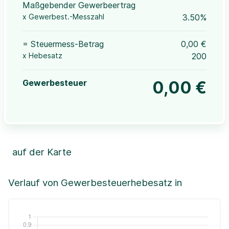
Maßgebender Gewerbeertrag
x Gewerbest.-Messzahl
3.50%
= Steuermess-Betrag
0,00 €
x Hebesatz
200
Gewerbesteuer
0,00 €
auf der Karte
Leaflet
|
©OpenStreetMap, ©CartoDB,
©GeoBasis-DE / BKG (2021)
+
Verlauf von Gewerbesteuerhebesatz in
−