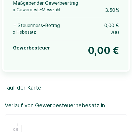
Maßgebender Gewerbeertrag
x Gewerbest.-Messzahl
3.50%
= Steuermess-Betrag
0,00 €
x Hebesatz
200
Gewerbesteuer
0,00 €
auf der Karte
Leaflet
|
©OpenStreetMap, ©CartoDB,
©GeoBasis-DE / BKG (2021)
+
Verlauf von Gewerbesteuerhebesatz in
−