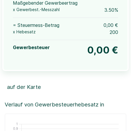
Maßgebender Gewerbeertrag
x Gewerbest.-Messzahl
3.50%
= Steuermess-Betrag
0,00 €
x Hebesatz
200
Gewerbesteuer
0,00 €
auf der Karte
Leaflet
|
©OpenStreetMap, ©CartoDB,
©GeoBasis-DE / BKG (2021)
+
Verlauf von Gewerbesteuerhebesatz in
−