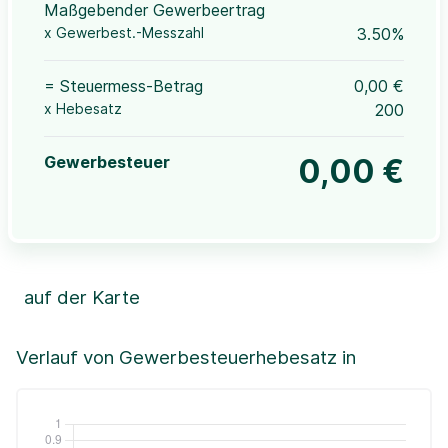
Maßgebender Gewerbeertrag
x Gewerbest.-Messzahl
3.50%
= Steuermess-Betrag
0,00 €
x Hebesatz
200
Gewerbesteuer
0,00 €
auf der Karte
Leaflet
|
©OpenStreetMap, ©CartoDB,
©GeoBasis-DE / BKG (2021)
+
Verlauf von Gewerbesteuerhebesatz in
−