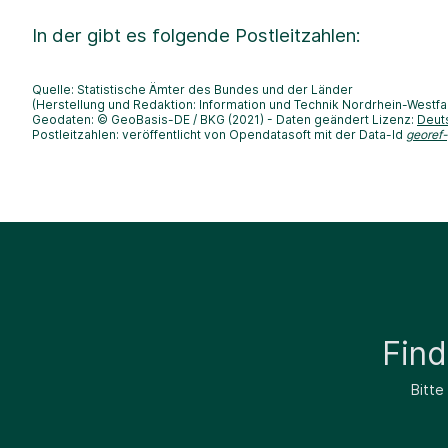
In der
gibt es folgende Postleitzahlen:
Quelle: Statistische Ämter des Bundes und der Länder
(Herstellung und Redaktion: Information und Technik Nordrhein-Westfa
Geodaten: © GeoBasis-DE / BKG (2021) - Daten geändert Lizenz:
Deut
Postleitzahlen: veröffentlicht von Opendatasoft mit der Data-Id
georef
Fin
Bitte