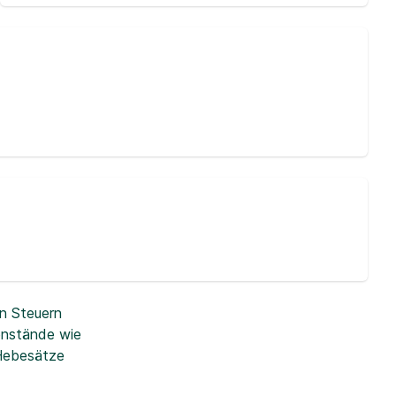
n Steuern
enstände wie
 Hebesätze