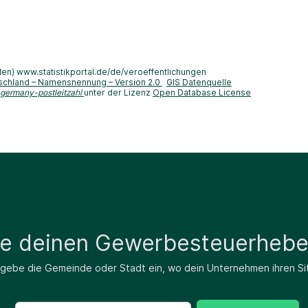
len) www.statistikportal.de/de/veroeffentlichungen
schland – Namensnennung – Version 2.0
GIS Datenquelle
-germany-postleitzahl
unter der Lizenz
Open Database License
de deinen Gewerbesteuerhebe
 gebe die Gemeinde oder Stadt ein, wo dein Unternehmen ihren Si