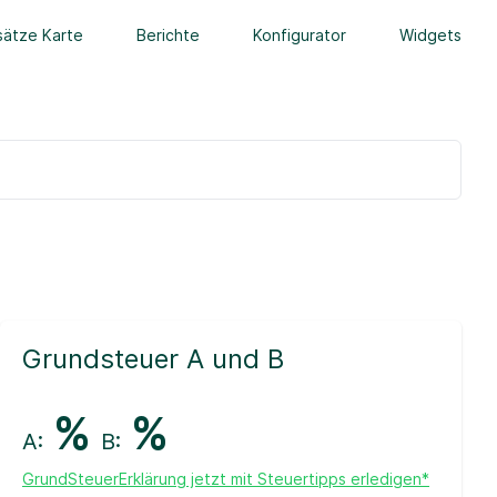
ätze Karte
Berichte
Konfigurator
Widgets
Grundsteuer A und B
%
%
A:
B:
GrundSteuerErklärung jetzt mit Steuertipps erledigen*