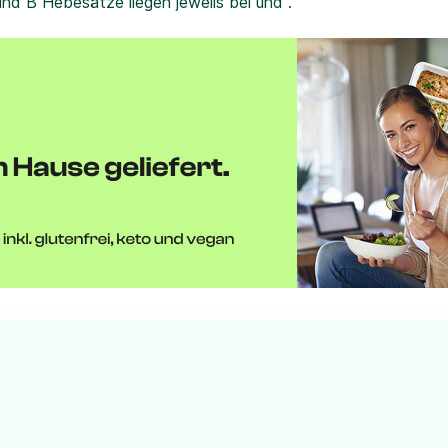
und B Hebesätze liegen jeweils bei und .