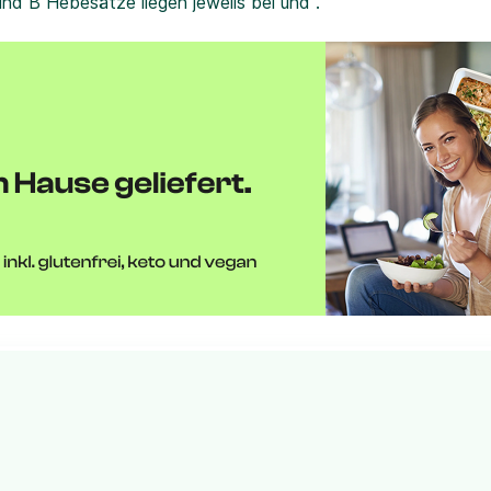
und B Hebesätze liegen jeweils bei und .