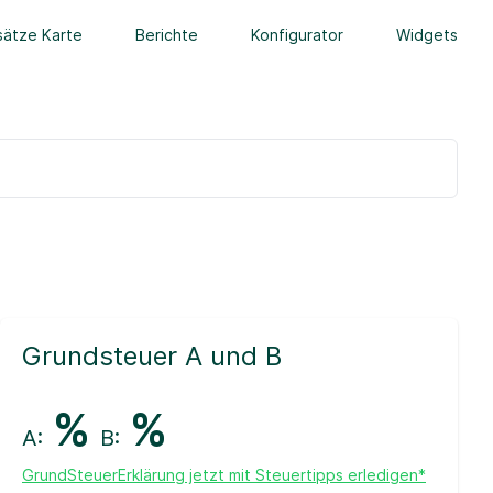
ätze Karte
Berichte
Konfigurator
Widgets
Grundsteuer A und B
%
%
A:
B:
GrundSteuerErklärung jetzt mit Steuertipps erledigen*