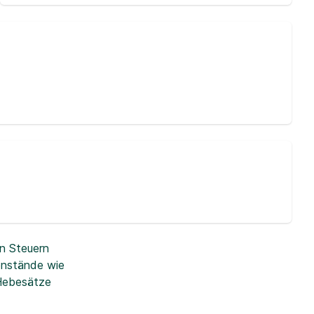
n Steuern
enstände wie
 Hebesätze