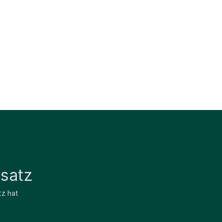
satz
tz hat