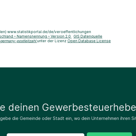
len) www.statistikportal.de/de/veroeffentlichungen
schland – Namensnennung – Version 2.0
GIS Datenquelle
-germany-postleitzahl
unter der Lizenz
Open Database License
de deinen Gewerbesteuerhebe
 gebe die Gemeinde oder Stadt ein, wo dein Unternehmen ihren Si