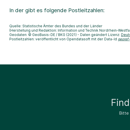
In der
gibt es folgende Postleitzahlen:
Quelle: Statistische Ämter des Bundes und der Länder
(Herstellung und Redaktion: Information und Technik Nordrhein-Westfa
Geodaten: © GeoBasis-DE / BKG (2021) - Daten geändert Lizenz:
Deut
Postleitzahlen: veröffentlicht von Opendatasoft mit der Data-Id
georef
Fin
Bitte