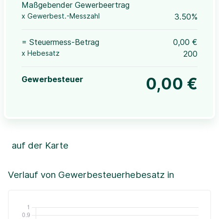
Maßgebender Gewerbeertrag
x Gewerbest.-Messzahl
3.50%
= Steuermess-Betrag
0,00 €
x Hebesatz
200
Gewerbesteuer
0,00 €
auf der Karte
Leaflet
|
©OpenStreetMap, ©CartoDB,
©GeoBasis-DE / BKG (2021)
+
Verlauf von Gewerbesteuerhebesatz in
−