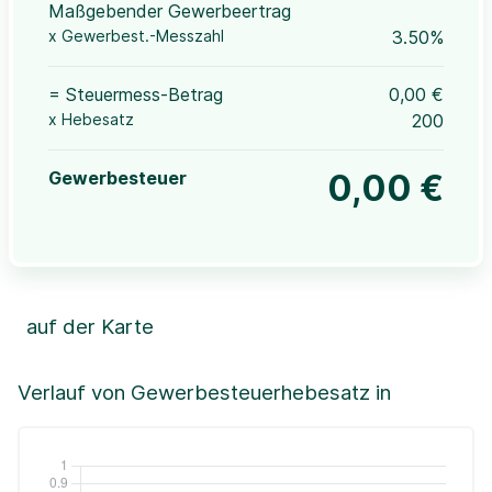
Maßgebender Gewerbeertrag
x Gewerbest.-Messzahl
3.50%
= Steuermess-Betrag
0,00 €
x Hebesatz
200
Gewerbesteuer
0,00 €
auf der Karte
Leaflet
|
©OpenStreetMap, ©CartoDB,
©GeoBasis-DE / BKG (2021)
+
Verlauf von Gewerbesteuerhebesatz in
−