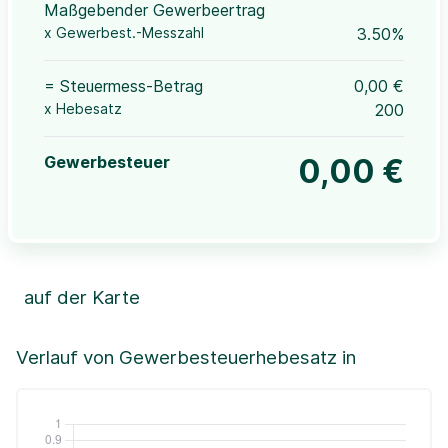
Maßgebender Gewerbeertrag
x Gewerbest.-Messzahl
3.50%
= Steuermess-Betrag
0,00 €
x Hebesatz
200
Gewerbesteuer
0,00 €
auf der Karte
Leaflet
|
©OpenStreetMap, ©CartoDB,
©GeoBasis-DE / BKG (2021)
+
Verlauf von Gewerbesteuerhebesatz in
−