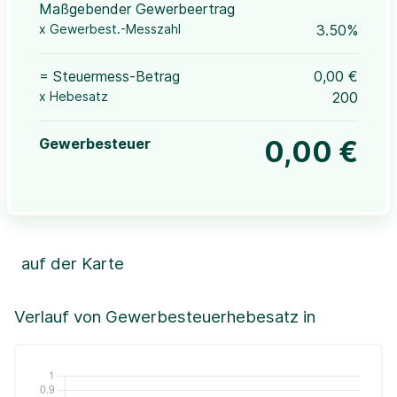
Maßgebender Gewerbeertrag
x Gewerbest.-Messzahl
3.50%
= Steuermess-Betrag
0,00 €
x Hebesatz
200
Gewerbesteuer
0,00 €
auf der Karte
Leaflet
|
©OpenStreetMap, ©CartoDB,
©GeoBasis-DE / BKG (2021)
+
Verlauf von Gewerbesteuerhebesatz in
−