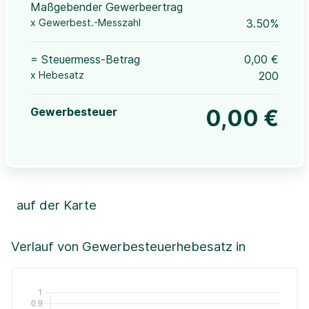
Maßgebender Gewerbeertrag
x Gewerbest.-Messzahl
3.50%
= Steuermess-Betrag
0,00 €
x Hebesatz
200
Gewerbesteuer
0,00 €
auf der Karte
Leaflet
|
©OpenStreetMap, ©CartoDB,
©GeoBasis-DE / BKG (2021)
+
Verlauf von Gewerbesteuerhebesatz in
−