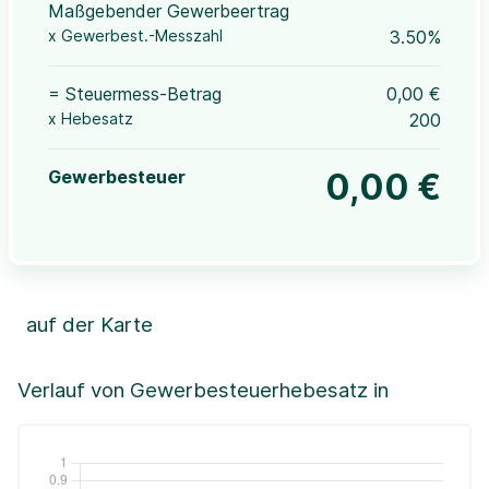
Maßgebender Gewerbeertrag
x Gewerbest.-Messzahl
3.50%
= Steuermess-Betrag
0,00 €
x Hebesatz
200
Gewerbesteuer
0,00 €
auf der Karte
Leaflet
|
©OpenStreetMap, ©CartoDB,
©GeoBasis-DE / BKG (2021)
+
Verlauf von Gewerbesteuerhebesatz in
−