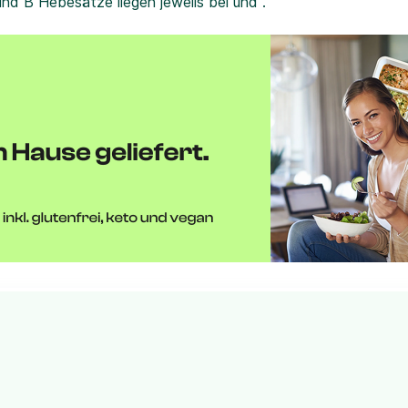
und B Hebesätze liegen jeweils bei und .