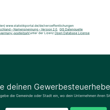
len) www.statistikportal.de/de/veroeffentlichungen
schland – Namensnennung – Version 2.0
GIS Datenquelle
-germany-postleitzahl
unter der Lizenz
Open Database License
de deinen Gewerbesteuerhebe
 gebe die Gemeinde oder Stadt ein, wo dein Unternehmen ihren Si