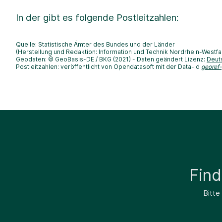
In der
gibt es folgende Postleitzahlen:
Quelle: Statistische Ämter des Bundes und der Länder
(Herstellung und Redaktion: Information und Technik Nordrhein-Westfa
Geodaten: © GeoBasis-DE / BKG (2021) - Daten geändert Lizenz:
Deut
Postleitzahlen: veröffentlicht von Opendatasoft mit der Data-Id
georef
Fin
Bitte