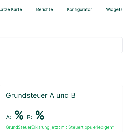
ätze Karte
Berichte
Konfigurator
Widgets
Grundsteuer A und B
%
%
A:
B:
GrundSteuerErklärung jetzt mit Steuertipps erledigen*