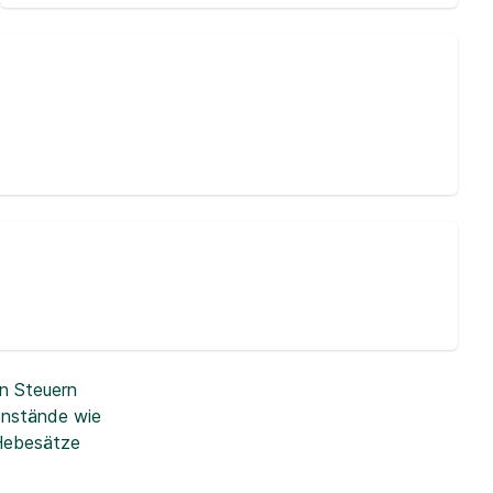
n Steuern
enstände wie
 Hebesätze