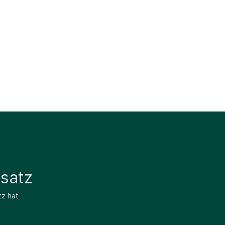
satz
tz hat