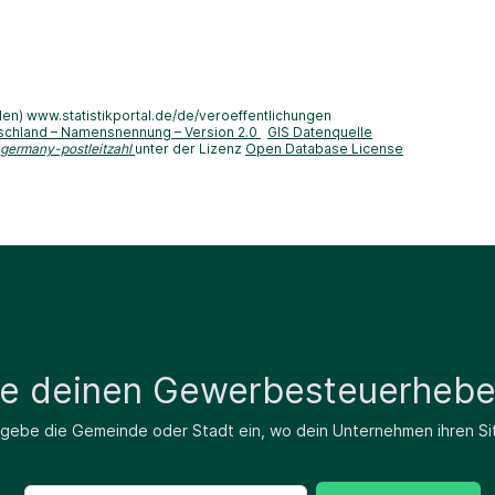
len) www.statistikportal.de/de/veroeffentlichungen
schland – Namensnennung – Version 2.0
GIS Datenquelle
-germany-postleitzahl
unter der Lizenz
Open Database License
de deinen Gewerbesteuerhebe
 gebe die Gemeinde oder Stadt ein, wo dein Unternehmen ihren Si