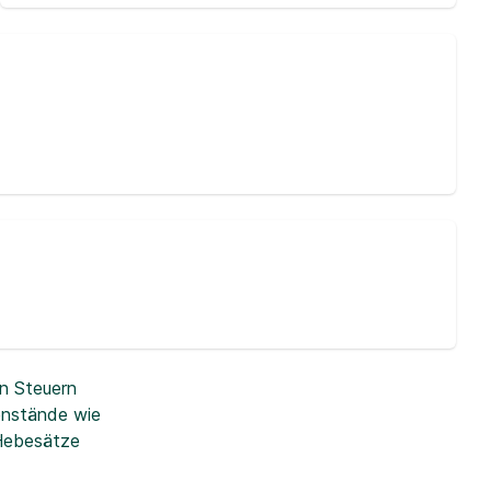
n Steuern
enstände wie
 Hebesätze