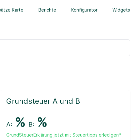
ätze Karte
Berichte
Konfigurator
Widgets
Grundsteuer A und B
%
%
A:
B:
GrundSteuerErklärung jetzt mit Steuertipps erledigen*