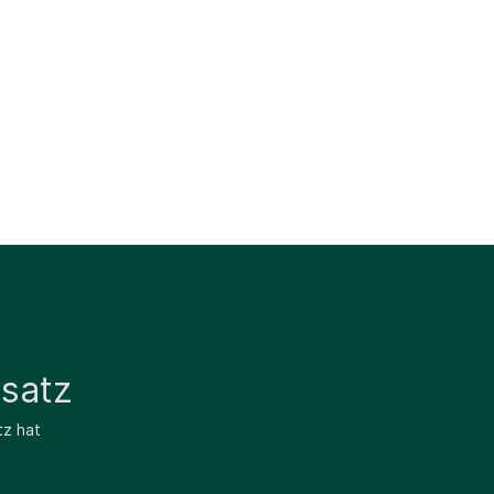
satz
tz hat