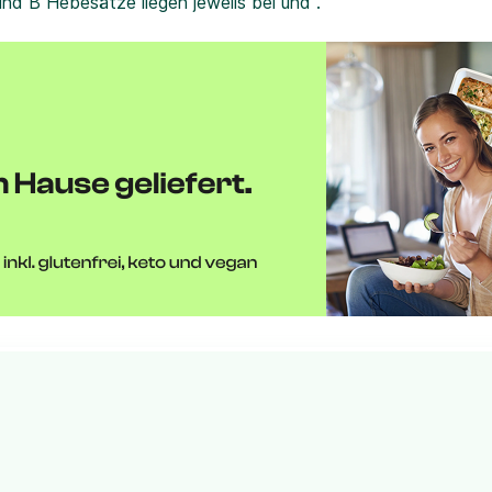
und B Hebesätze liegen jeweils bei und .