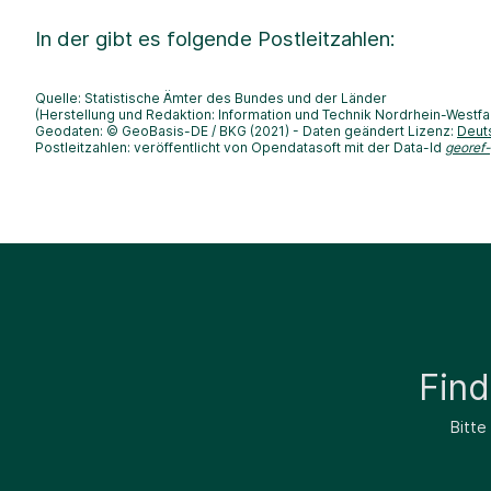
In der
gibt es folgende Postleitzahlen:
Quelle: Statistische Ämter des Bundes und der Länder
(Herstellung und Redaktion: Information und Technik Nordrhein-Westfa
Geodaten: © GeoBasis-DE / BKG (2021) - Daten geändert Lizenz:
Deut
Postleitzahlen: veröffentlicht von Opendatasoft mit der Data-Id
georef
Fin
Bitte