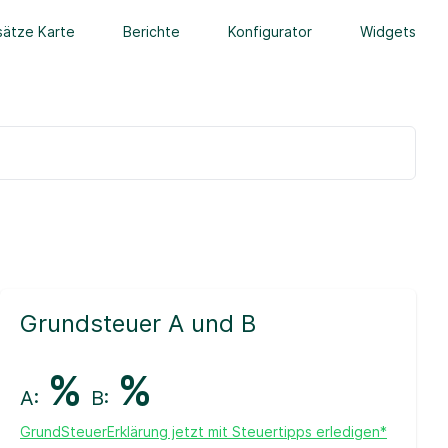
ätze Karte
Berichte
Konfigurator
Widgets
Grundsteuer A und B
%
%
A:
B:
GrundSteuerErklärung jetzt mit Steuertipps erledigen*