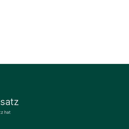
satz
tz hat