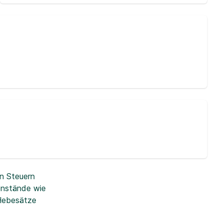
n Steuern
enstände wie
 Hebesätze