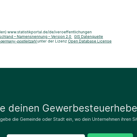
len) www.statistikportal.de/de/veroeffentlichungen
schland – Namensnennung – Version 2.0
GIS Datenquelle
-germany-postleitzahl
unter der Lizenz
Open Database License
de deinen Gewerbesteuerhebe
 gebe die Gemeinde oder Stadt ein, wo dein Unternehmen ihren Si