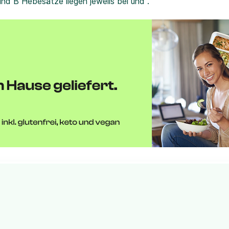
und B Hebesätze liegen jeweils bei und .