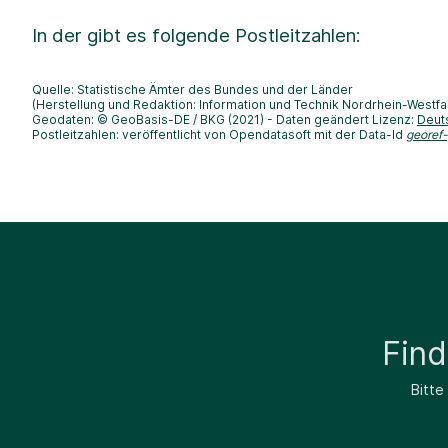
In der
gibt es folgende Postleitzahlen:
Quelle: Statistische Ämter des Bundes und der Länder
(Herstellung und Redaktion: Information und Technik Nordrhein-Westfa
Geodaten: © GeoBasis-DE / BKG (2021) - Daten geändert Lizenz:
Deut
Postleitzahlen: veröffentlicht von Opendatasoft mit der Data-Id
georef
Fin
Bitte