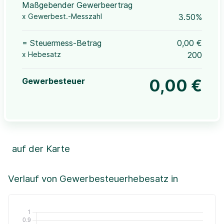
Maßgebender Gewerbeertrag
x Gewerbest.-Messzahl
3.50%
= Steuermess-Betrag
0,00 €
x Hebesatz
200
Gewerbesteuer
0,00 €
auf der Karte
Leaflet
|
©OpenStreetMap, ©CartoDB,
©GeoBasis-DE / BKG (2021)
+
Verlauf von Gewerbesteuerhebesatz in
−