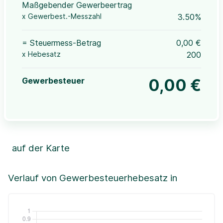
Maßgebender Gewerbeertrag
x Gewerbest.-Messzahl
3.50%
= Steuermess-Betrag
0,00 €
x Hebesatz
200
Gewerbesteuer
0,00 €
auf der Karte
Leaflet
|
©OpenStreetMap, ©CartoDB,
©GeoBasis-DE / BKG (2021)
+
Verlauf von Gewerbesteuerhebesatz in
−