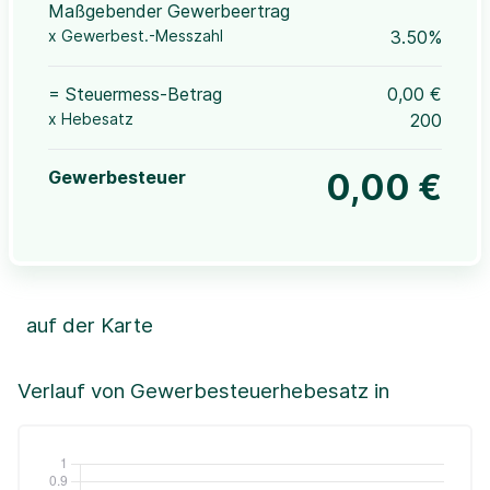
Maßgebender Gewerbeertrag
x Gewerbest.-Messzahl
3.50%
= Steuermess-Betrag
0,00 €
x Hebesatz
200
Gewerbesteuer
0,00 €
auf der Karte
Leaflet
|
©OpenStreetMap, ©CartoDB,
©GeoBasis-DE / BKG (2021)
+
Verlauf von Gewerbesteuerhebesatz in
−