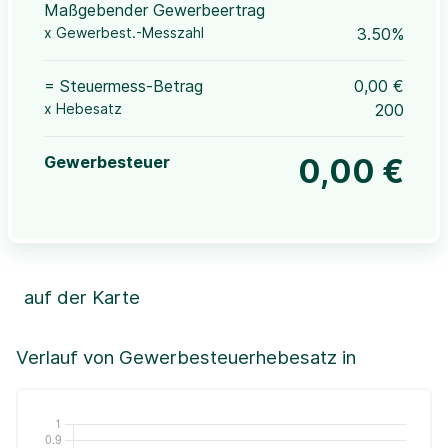
Maßgebender Gewerbeertrag
x Gewerbest.-Messzahl
3.50%
= Steuermess-Betrag
0,00 €
x Hebesatz
200
Gewerbesteuer
0,00 €
auf der Karte
Leaflet
|
©OpenStreetMap, ©CartoDB,
©GeoBasis-DE / BKG (2021)
+
Verlauf von Gewerbesteuerhebesatz in
−