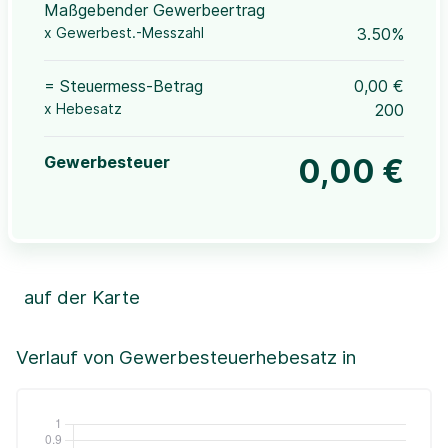
Maßgebender Gewerbeertrag
x Gewerbest.-Messzahl
3.50%
= Steuermess-Betrag
0,00 €
x Hebesatz
200
Gewerbesteuer
0,00 €
auf der Karte
Leaflet
|
©OpenStreetMap, ©CartoDB,
©GeoBasis-DE / BKG (2021)
+
Verlauf von Gewerbesteuerhebesatz in
−