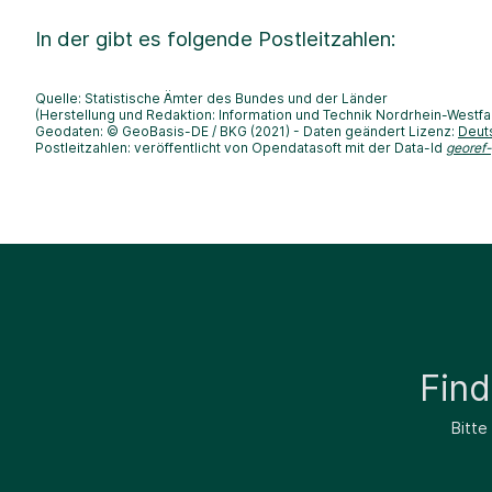
In der
gibt es folgende Postleitzahlen:
Quelle: Statistische Ämter des Bundes und der Länder
(Herstellung und Redaktion: Information und Technik Nordrhein-Westfa
Geodaten: © GeoBasis-DE / BKG (2021) - Daten geändert Lizenz:
Deut
Postleitzahlen: veröffentlicht von Opendatasoft mit der Data-Id
georef
Fin
Bitte