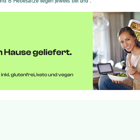
und B Hebesätze liegen jeweils bei und .