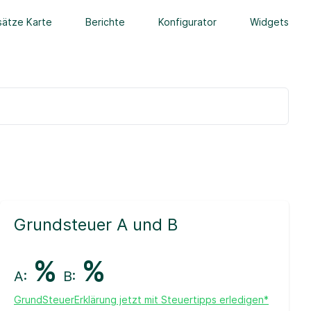
ätze Karte
Berichte
Konfigurator
Widgets
Grundsteuer A und B
%
%
A:
B:
GrundSteuerErklärung jetzt mit Steuertipps erledigen*