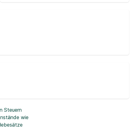
n Steuern
enstände wie
 Hebesätze