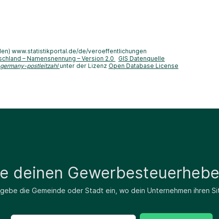
len) www.statistikportal.de/de/veroeffentlichungen
schland – Namensnennung – Version 2.0
GIS Datenquelle
-germany-postleitzahl
unter der Lizenz
Open Database License
de deinen Gewerbesteuerhebe
 gebe die Gemeinde oder Stadt ein, wo dein Unternehmen ihren Si