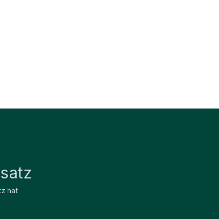
satz
tz hat