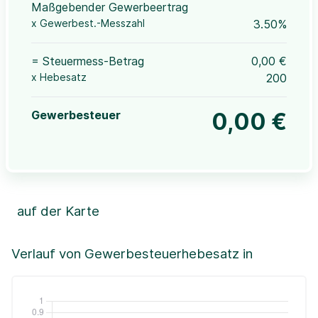
Maßgebender Gewerbeertrag
x Gewerbest.-Messzahl
3.50%
= Steuermess-Betrag
0,00 €
x Hebesatz
200
Gewerbesteuer
0,00 €
auf der Karte
Leaflet
|
©OpenStreetMap, ©CartoDB,
©GeoBasis-DE / BKG (2021)
+
Verlauf von Gewerbesteuerhebesatz in
−