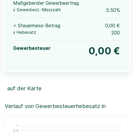
Maßgebender Gewerbeertrag
x Gewerbest.-Messzahl
3.50%
= Steuermess-Betrag
0,00 €
x Hebesatz
200
Gewerbesteuer
0,00 €
auf der Karte
Leaflet
|
©OpenStreetMap, ©CartoDB,
©GeoBasis-DE / BKG (2021)
+
Verlauf von Gewerbesteuerhebesatz in
−