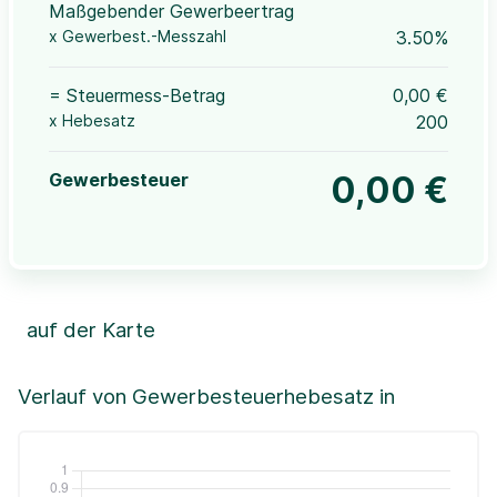
Maßgebender Gewerbeertrag
x Gewerbest.-Messzahl
3.50%
= Steuermess-Betrag
0,00 €
x Hebesatz
200
Gewerbesteuer
0,00 €
auf der Karte
Leaflet
|
©OpenStreetMap, ©CartoDB,
©GeoBasis-DE / BKG (2021)
+
Verlauf von Gewerbesteuerhebesatz in
−