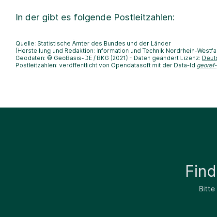
In der
gibt es folgende Postleitzahlen:
Quelle: Statistische Ämter des Bundes und der Länder
(Herstellung und Redaktion: Information und Technik Nordrhein-Westfa
Geodaten: © GeoBasis-DE / BKG (2021) - Daten geändert Lizenz:
Deut
Postleitzahlen: veröffentlicht von Opendatasoft mit der Data-Id
georef
Fin
Bitte