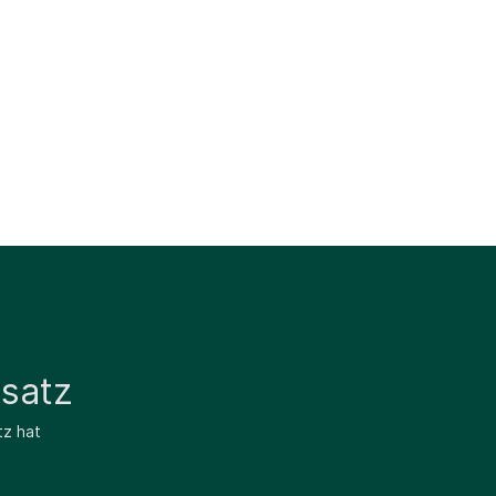
satz
tz hat