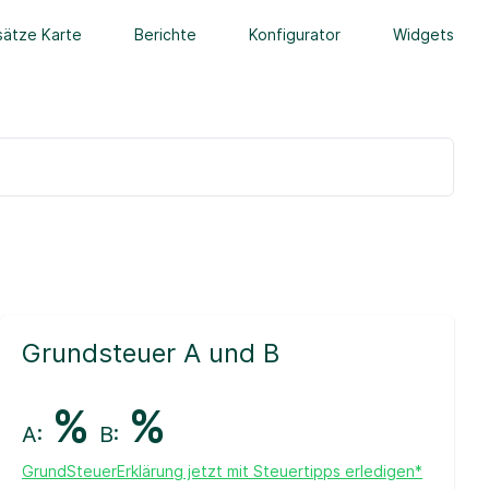
ätze Karte
Berichte
Konfigurator
Widgets
Grundsteuer A und B
%
%
A:
B:
GrundSteuerErklärung jetzt mit Steuertipps erledigen*