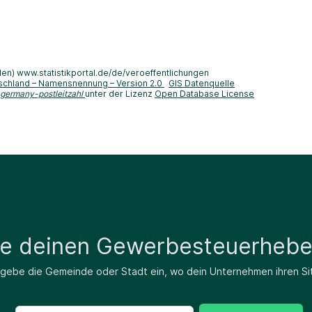
len) www.statistikportal.de/de/veroeffentlichungen
schland – Namensnennung – Version 2.0
GIS Datenquelle
-germany-postleitzahl
unter der Lizenz
Open Database License
de deinen Gewerbesteuerhebe
 gebe die Gemeinde oder Stadt ein, wo dein Unternehmen ihren Si