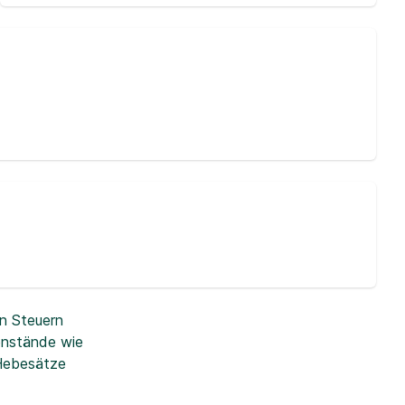
n Steuern
enstände wie
 Hebesätze