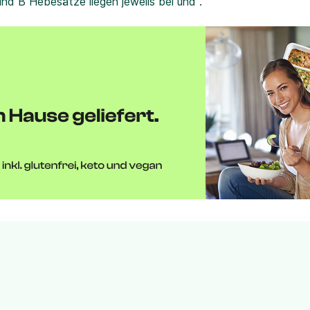
und B Hebesätze liegen jeweils bei und .