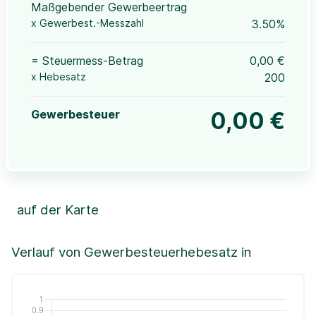
Maßgebender Gewerbeertrag
x Gewerbest.-Messzahl
3.50%
= Steuermess-Betrag
0,00 €
x Hebesatz
200
Gewerbesteuer
0,00 €
auf der Karte
Leaflet
|
©OpenStreetMap, ©CartoDB,
©GeoBasis-DE / BKG (2021)
+
Verlauf von Gewerbesteuerhebesatz in
−