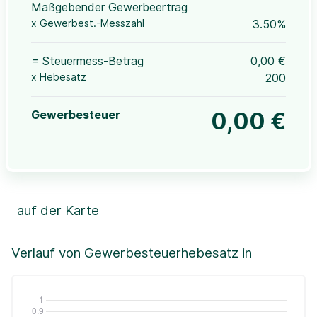
Maßgebender Gewerbeertrag
x Gewerbest.-Messzahl
3.50%
= Steuermess-Betrag
0,00 €
x Hebesatz
200
Gewerbesteuer
0,00 €
auf der Karte
Leaflet
|
©OpenStreetMap, ©CartoDB,
©GeoBasis-DE / BKG (2021)
+
Verlauf von Gewerbesteuerhebesatz in
−