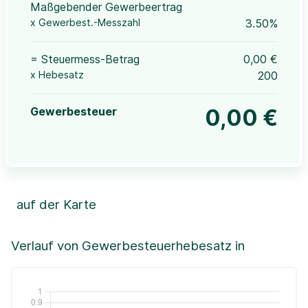
Maßgebender Gewerbeertrag
x Gewerbest.-Messzahl
3.50%
= Steuermess-Betrag
0,00 €
x Hebesatz
200
Gewerbesteuer
0,00 €
auf der Karte
Leaflet
|
©OpenStreetMap, ©CartoDB,
©GeoBasis-DE / BKG (2021)
+
Verlauf von Gewerbesteuerhebesatz in
−