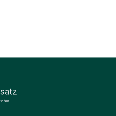
satz
tz hat