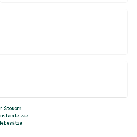
n Steuern
enstände wie
 Hebesätze