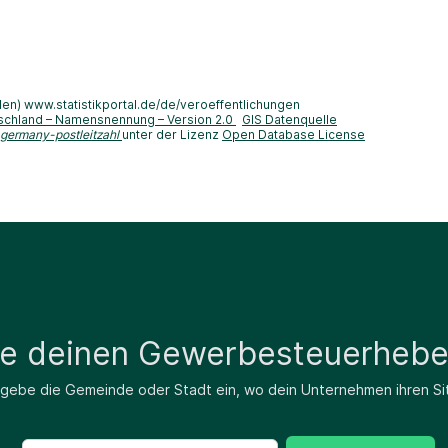
len) www.statistikportal.de/de/veroeffentlichungen
schland – Namensnennung – Version 2.0
GIS Datenquelle
-germany-postleitzahl
unter der Lizenz
Open Database License
de deinen Gewerbesteuerhebe
 gebe die Gemeinde oder Stadt ein, wo dein Unternehmen ihren Si