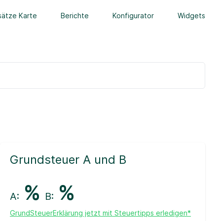
ätze Karte
Berichte
Konfigurator
Widgets
Grundsteuer A und B
%
%
A:
B:
GrundSteuerErklärung jetzt mit Steuertipps erledigen*