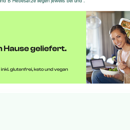
und B Hebesätze liegen jeweils bei und .