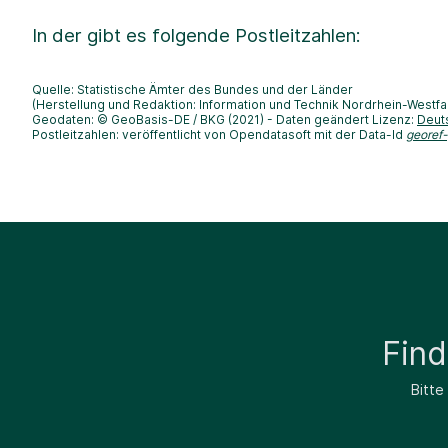
In der
gibt es folgende Postleitzahlen:
Quelle: Statistische Ämter des Bundes und der Länder
(Herstellung und Redaktion: Information und Technik Nordrhein-Westfa
Geodaten: © GeoBasis-DE / BKG (2021) - Daten geändert Lizenz:
Deut
Postleitzahlen: veröffentlicht von Opendatasoft mit der Data-Id
georef
Fin
Bitte