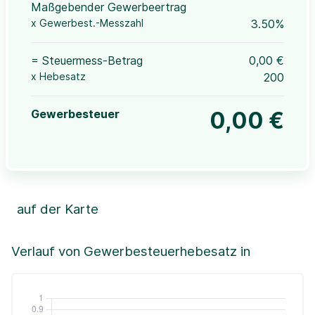
Maßgebender Gewerbeertrag
x Gewerbest.-Messzahl
3.50%
= Steuermess-Betrag
0,00 €
x Hebesatz
200
Gewerbesteuer
0,00 €
auf der Karte
Leaflet
|
©OpenStreetMap, ©CartoDB,
©GeoBasis-DE / BKG (2021)
+
Verlauf von Gewerbesteuerhebesatz in
−