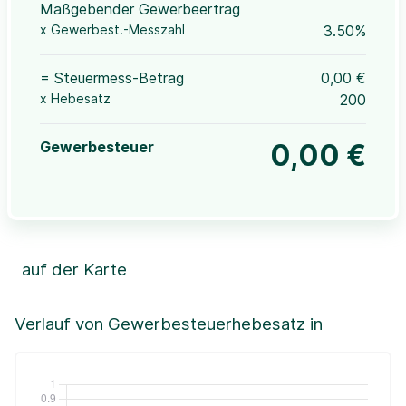
Maßgebender Gewerbeertrag
x Gewerbest.-Messzahl
3.50%
= Steuermess-Betrag
0,00 €
x Hebesatz
200
Gewerbesteuer
0,00 €
auf der Karte
Leaflet
|
©OpenStreetMap, ©CartoDB,
©GeoBasis-DE / BKG (2021)
+
Verlauf von Gewerbesteuerhebesatz in
−