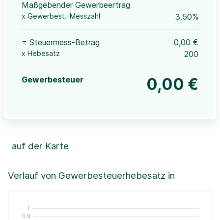
Maßgebender Gewerbeertrag
x Gewerbest.-Messzahl
3.50%
= Steuermess-Betrag
0,00 €
x Hebesatz
200
Gewerbesteuer
0,00 €
auf der Karte
Leaflet
|
©OpenStreetMap, ©CartoDB,
©GeoBasis-DE / BKG (2021)
+
Verlauf von Gewerbesteuerhebesatz in
−