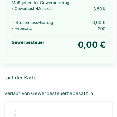
Maßgebender Gewerbeertrag
x Gewerbest.-Messzahl
3.50%
= Steuermess-Betrag
0,00 €
x Hebesatz
200
Gewerbesteuer
0,00 €
auf der Karte
Leaflet
|
©OpenStreetMap, ©CartoDB,
©GeoBasis-DE / BKG (2021)
+
Verlauf von Gewerbesteuerhebesatz in
−