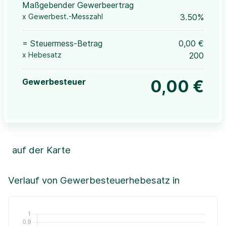
Maßgebender Gewerbeertrag
x Gewerbest.-Messzahl
3.50%
= Steuermess-Betrag
0,00 €
x Hebesatz
200
Gewerbesteuer
0,00 €
auf der Karte
Leaflet
|
©OpenStreetMap, ©CartoDB,
©GeoBasis-DE / BKG (2021)
+
Verlauf von Gewerbesteuerhebesatz in
−