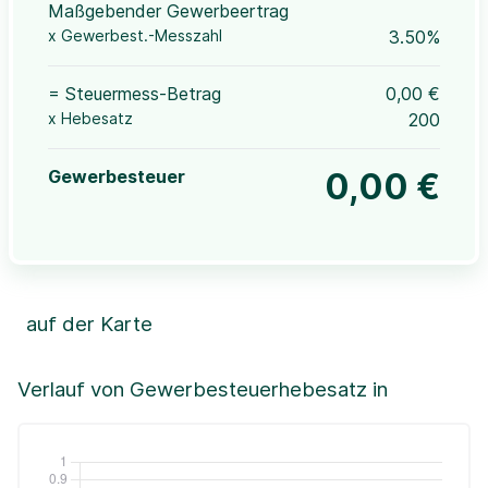
Maßgebender Gewerbeertrag
x Gewerbest.-Messzahl
3.50%
= Steuermess-Betrag
0,00 €
x Hebesatz
200
Gewerbesteuer
0,00 €
auf der Karte
Leaflet
|
©OpenStreetMap, ©CartoDB,
©GeoBasis-DE / BKG (2021)
+
Verlauf von Gewerbesteuerhebesatz in
−