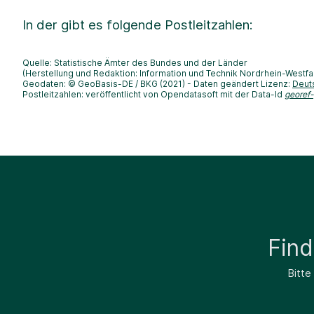
In der
gibt es folgende Postleitzahlen:
Quelle: Statistische Ämter des Bundes und der Länder
(Herstellung und Redaktion: Information und Technik Nordrhein-Westfa
Geodaten: © GeoBasis-DE / BKG (2021) - Daten geändert Lizenz:
Deut
Postleitzahlen: veröffentlicht von Opendatasoft mit der Data-Id
georef
Fin
Bitte