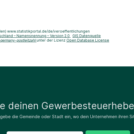
len) www.statistikportal.de/de/veroeffentlichungen
schland – Namensnennung – Version 2.0
GIS Datenquelle
-germany-postleitzahl
unter der Lizenz
Open Database License
de deinen Gewerbesteuerhebe
 gebe die Gemeinde oder Stadt ein, wo dein Unternehmen ihren Si