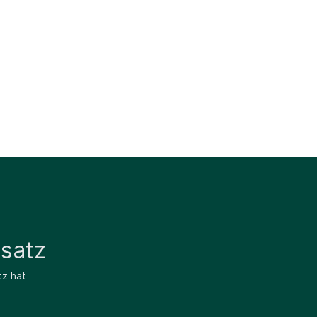
satz
tz hat