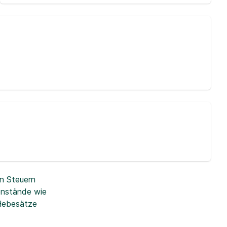
n Steuern
enstände wie
 Hebesätze