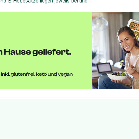
und B Hebesätze liegen jeweils bei und .