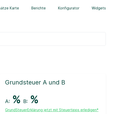
ätze Karte
Berichte
Konfigurator
Widgets
Grundsteuer A und B
%
%
A:
B:
GrundSteuerErklärung jetzt mit Steuertipps erledigen*