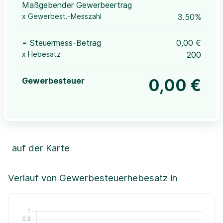
Maßgebender Gewerbeertrag
x Gewerbest.-Messzahl
3.50%
= Steuermess-Betrag
0,00 €
x Hebesatz
200
Gewerbesteuer
0,00 €
auf der Karte
Leaflet
|
©OpenStreetMap, ©CartoDB,
©GeoBasis-DE / BKG (2021)
+
Verlauf von Gewerbesteuerhebesatz in
−