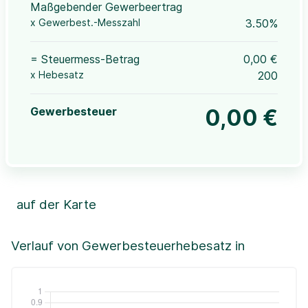
Maßgebender Gewerbeertrag
x Gewerbest.-Messzahl
3.50%
= Steuermess-Betrag
0,00 €
x Hebesatz
200
Gewerbesteuer
0,00 €
auf der Karte
Leaflet
|
©OpenStreetMap, ©CartoDB,
©GeoBasis-DE / BKG (2021)
+
Verlauf von Gewerbesteuerhebesatz in
−