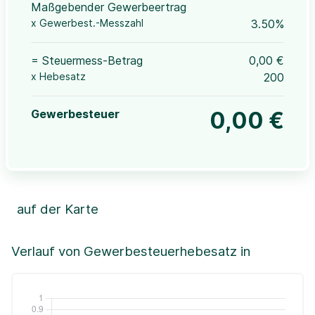
Maßgebender Gewerbeertrag
x Gewerbest.-Messzahl
3.50%
= Steuermess-Betrag
0,00 €
x Hebesatz
200
Gewerbesteuer
0,00 €
auf der Karte
Leaflet
|
©OpenStreetMap, ©CartoDB,
©GeoBasis-DE / BKG (2021)
+
Verlauf von Gewerbesteuerhebesatz in
−