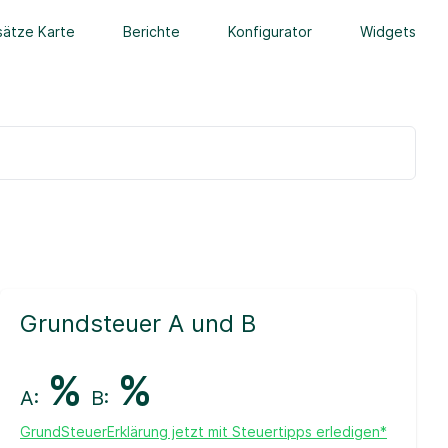
ätze Karte
Berichte
Konfigurator
Widgets
Grundsteuer A und B
%
%
A:
B:
GrundSteuerErklärung jetzt mit Steuertipps erledigen*