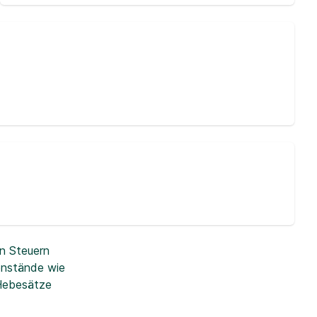
n Steuern
enstände wie
 Hebesätze