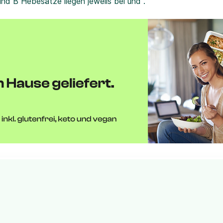
und B Hebesätze liegen jeweils bei und .