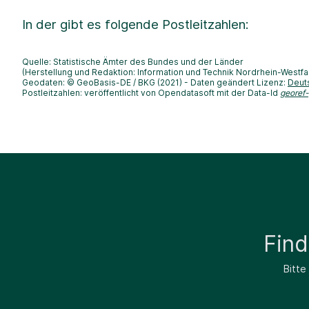
In der
gibt es folgende Postleitzahlen:
Quelle: Statistische Ämter des Bundes und der Länder
(Herstellung und Redaktion: Information und Technik Nordrhein-Westfa
Geodaten: © GeoBasis-DE / BKG (2021) - Daten geändert Lizenz:
Deut
Postleitzahlen: veröffentlicht von Opendatasoft mit der Data-Id
georef
Fin
Bitte