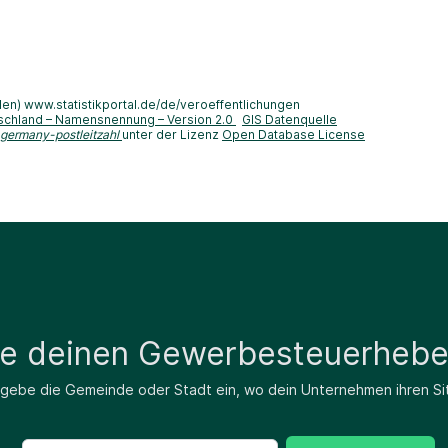
len) www.statistikportal.de/de/veroeffentlichungen
schland – Namensnennung – Version 2.0
GIS Datenquelle
-germany-postleitzahl
unter der Lizenz
Open Database License
de deinen Gewerbesteuerhebe
 gebe die Gemeinde oder Stadt ein, wo dein Unternehmen ihren Si