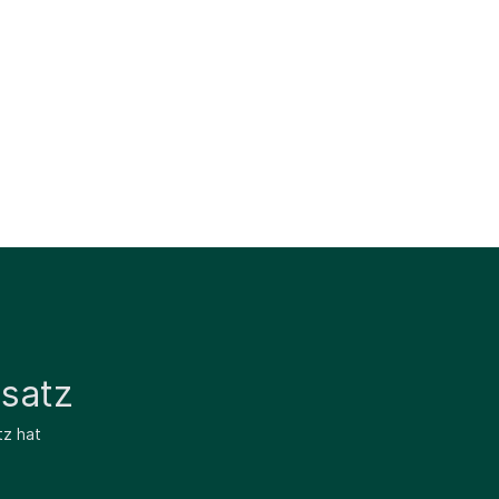
satz
tz hat