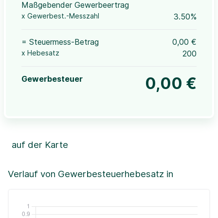
Maßgebender Gewerbeertrag
x Gewerbest.-Messzahl
3.50%
= Steuermess-Betrag
0,00 €
x Hebesatz
200
Gewerbesteuer
0,00 €
auf der Karte
Leaflet
|
©OpenStreetMap, ©CartoDB,
©GeoBasis-DE / BKG (2021)
+
Verlauf von Gewerbesteuerhebesatz in
−